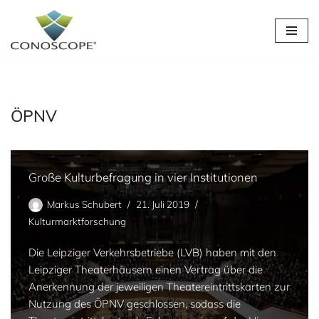
Zum
Inhalt
springen
ÖPNV
Große Kulturbefragung in vier Institutionen
Markus Schubert
21. Juli 2019
Kulturmarktforschung
Die Leipziger Verkehrsbetriebe (LVB) haben mit den
Leipziger Theaterhäusern einen Vertrag über die
Anerkennung der jeweiligen Theatereintrittskarten zur
Nutzung des ÖPNV geschlossen, sodass die