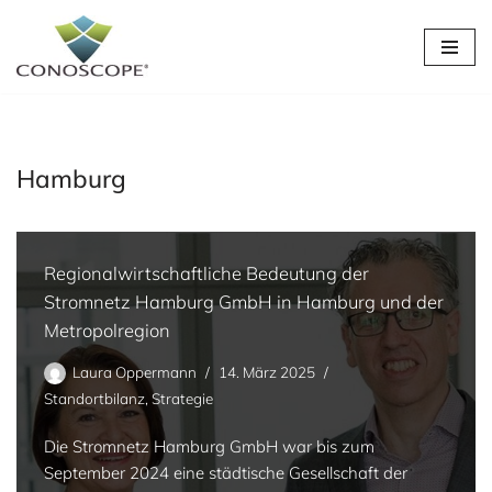
Zum
Inhalt
springen
Hamburg
Regionalwirtschaftliche Bedeutung der
Stromnetz Hamburg GmbH in Hamburg und der
Metropolregion
Laura Oppermann
14. März 2025
Standortbilanz
,
Strategie
Die Stromnetz Hamburg GmbH war bis zum
September 2024 eine städtische Gesellschaft der