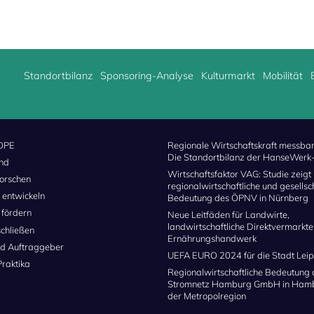
Standortbilanz
Sponsoring-Analyse
Kulturmarkt
Mobilität
OPE
Regionale Wirtschaftskraft messba
Die Standortbilanz der HanseWer
ind
Wirtschaftsfaktor VAG: Studie zeigt
forschen
regionalwirtschaftliche und gesellsc
 entwickeln
Bedeutung des ÖPNV in Nürnberg
 fördern
Neue Leitfäden für Landwirte,
landwirtschaftliche Direktvermarkt
schließen
Ernährungshandwerk
d Auftraggeber
UEFA EURO 2024 für die Stadt Leip
Praktika
Regionalwirtschaftliche Bedeutung 
Stromnetz Hamburg GmbH in Ham
der Metropolregion