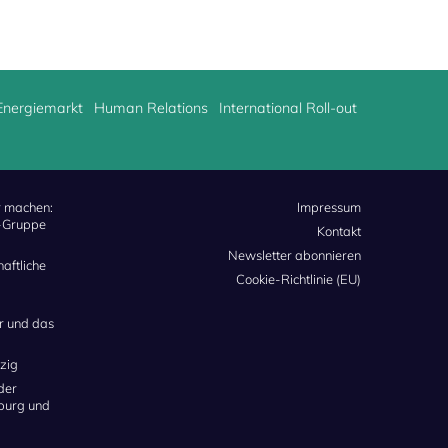
Energiemarkt
Human Relations
International Roll-out
r machen:
Impressum
k-Gruppe
Kontakt
Newsletter abonnieren
haftliche
Cookie-Richtlinie (EU)
er und das
zig
der
burg und