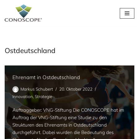
Zum
Inhalt
springen
Ostdeutschland
Ehrenamt in Ostdeutschland
Markus Schubert
20. Oktober 2022
Innovation
,
Strategie
Auftraggeber: VNG-Stiftung Die CONOSCOPE hat im
Auftrag der VNG-Stiftung eine Studie zu den
Strukturen des Ehrenamts in Ostdeutschland
durchgeführt. Dabei wurden die Bedeutung des