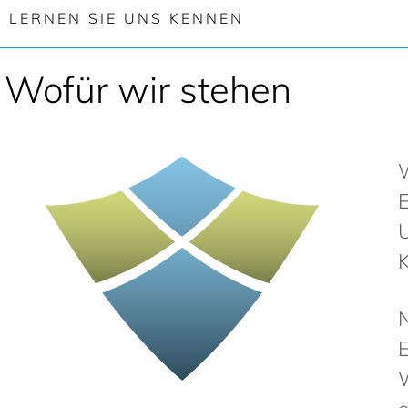
LERNEN SIE UNS KENNEN
Wofür wir stehen
E
U
N
W